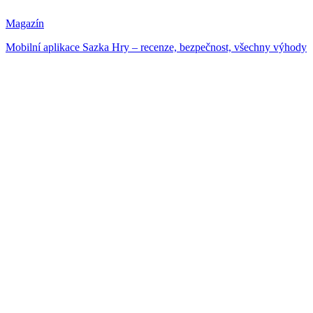
Magazín
Mobilní aplikace Sazka Hry – recenze, bezpečnost, všechny výhody