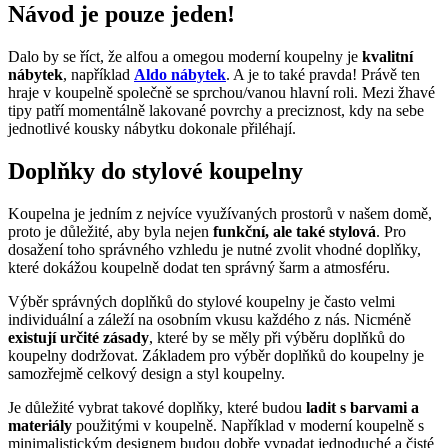
Návod je pouze jeden!
Dalo by se říct, že alfou a omegou moderní koupelny je
kvalitní
nábytek
, například
Aldo nábytek
. A je to také pravda! Právě ten
hraje v koupelně společně se sprchou/vanou hlavní roli. Mezi žhavé
tipy patří momentálně lakované povrchy a preciznost, kdy na sebe
jednotlivé kousky nábytku dokonale přiléhají.
Doplňky do stylové koupelny
Koupelna je jedním z nejvíce využívaných prostorů v našem domě,
proto je důležité, aby byla nejen
funkční, ale také stylová
. Pro
dosažení toho správného vzhledu je nutné zvolit vhodné doplňky,
které dokážou koupelně dodat ten správný šarm a atmosféru.
Výběr správných doplňků do stylové koupelny je často velmi
individuální a záleží na osobním vkusu každého z nás. Nicméně
existují určité zásady
, které by se měly při výběru doplňků do
koupelny dodržovat. Základem pro výběr doplňků do koupelny je
samozřejmě celkový design a styl koupelny.
Je důležité vybrat takové doplňky, které budou
ladit s barvami a
materiály
použitými v koupelně. Například v moderní koupelně s
minimalistickým designem budou dobře vypadat jednoduché a čisté