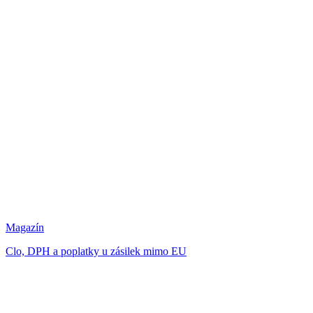
Magazín
Clo, DPH a poplatky u zásilek mimo EU