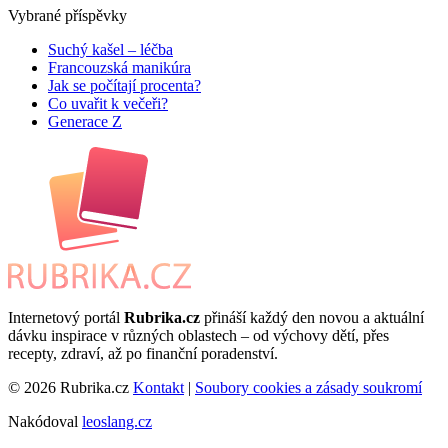
Vybrané příspěvky
Suchý kašel – léčba
Francouzská manikúra
Jak se počítají procenta?
Co uvařit k večeři?
Generace Z
Internetový portál
Rubrika.cz
přináší každý den novou a aktuální
dávku inspirace v různých oblastech – od výchovy dětí, přes
recepty, zdraví, až po finanční poradenství.
© 2026 Rubrika.cz
Kontakt
|
Soubory cookies a zásady soukromí
Nakódoval
leoslang.cz