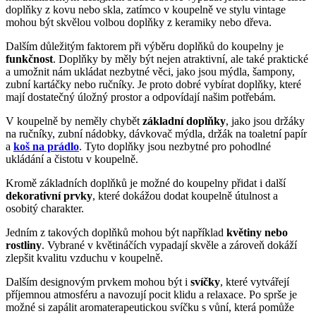
doplňky z kovu nebo skla, zatímco v koupelně ve stylu vintage
mohou být skvělou volbou doplňky z keramiky nebo dřeva.
Dalším důležitým faktorem při výběru doplňků do koupelny je
funkčnost
. Doplňky by měly být nejen atraktivní, ale také praktické
a umožnit nám ukládat nezbytné věci, jako jsou mýdla, šampony,
zubní kartáčky nebo ručníky. Je proto dobré vybírat doplňky, které
mají dostatečný úložný prostor a odpovídají našim potřebám.
V koupelně by neměly chybět
základní doplňky
, jako jsou držáky
na ručníky, zubní nádobky, dávkovač mýdla, držák na toaletní papír
a
koš na prádlo
. Tyto doplňky jsou nezbytné pro pohodlné
ukládání a čistotu v koupelně.
Kromě základních doplňků je možné do koupelny přidat i další
dekorativní prvky
, které dokážou dodat koupelně útulnost a
osobitý charakter.
Jedním z takových doplňků mohou být například
květiny nebo
rostliny
. Vybrané v květináčích vypadají skvěle a zároveň dokáží
zlepšit kvalitu vzduchu v koupelně.
Dalším designovým prvkem mohou být i
svíčky
, které vytvářejí
příjemnou atmosféru a navozují pocit klidu a relaxace. Po sprše je
možné si zapálit aromaterapeutickou svíčku s vůní, která pomůže