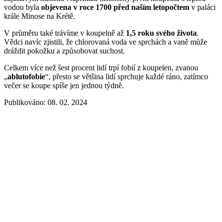
vodou byla
objevena v roce 1700 před naším letopočtem
v paláci
krále Minose na Krétě.
V průměru také trávíme v koupelně až
1,5 roku svého života
.
Vědci navíc zjistili, že chlorovaná voda ve sprchách a vaně může
dráždit pokožku a způsobovat suchost.
Celkem více než šest procent lidí trpí fobií z koupelen, zvanou
„
ablutofobie
“, přesto se většina lidí sprchuje každé ráno, zatímco
večer se koupe spíše jen jednou týdně.
Publikováno: 08. 02. 2024