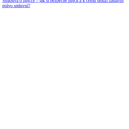
Smlouva o půjčce – jak si bezpečně půjčit a k čemu slouží zástavní
právo smluvní?