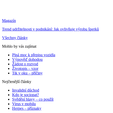
Magazín
Trend udržitelnosti v podnikání: Jak ovlivňuje výrobu šperků
Všechny články
Mohlo by vás zajímat
Plná moc k přepisu vozidla
Výpověď dohodou
Žádost o rozvod
Životopis – vzor
Tik v oku – příčiny
Nejčtenější články
Invalidní důchod
Kdo je sociopat?
Svědění hlavy – co použít
Virus v mobilu
Herpes – příznaky