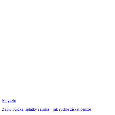
Magazín
Zaplo půjčka, splátky i rizika – jak rychle získat peníze