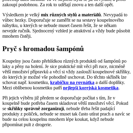
zakoupí podobnou. Za rok to udělají znovu a ten další opět.
Výsledkem je velký
mix různých stylů a materiálů
. Nevypadá to
vůbec hezky. Doporučuje se zaměřit se na sestavy koupelnového
nábytku, u kterých se nebude muset časem řešit, že se někam
nevejde ručník. Sjednocený vzhled je atraktivní a vždy bude působit
mnohem čistěji.
Pryč s hromadou šampónů
Koupelny jsou často přehlídkou různých produktů od šampónů po
laky a pěny na holení. Je sice praktické mít věci při ruce, nicméně
větší množství přípravků a věcí si vždy zaslouží koupelnové skříňky,
do kterých je možné vše pohodlně uschovat. Do těchto skříněk lze
schovat např. kosmetiku,
krabičku na rovnátka
a další doplňky.
Mezi oblíbenou kosmetiku patří
nejlepší korejská kosmetika
.
Při jejich výběru již předem se doporučuje počítat s tím, že v
koupelně bude potřeba časem skladovat větší množství věcí. Pokud
se
skříňky správně zorganizují
, nebude třeba řešit padající
produkty z poliček, nebude se muset tak často utírat prach a navíc se
bude na celou koupelnu mnohem lépe koukat, když nebude
připomínat pult z drogerie.