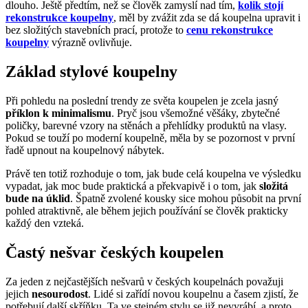
dlouho. Ještě předtím, než se člověk zamyslí nad tím,
kolik stojí
rekonstrukce koupelny
, měl by zvážit zda se dá koupelna upravit i
bez složitých stavebních prací, protože to
cenu rekonstrukce
koupelny
výrazně ovlivňuje.
Základ stylové koupelny
Při pohledu na poslední trendy ze světa koupelen je zcela jasný
příklon k minimalismu
. Pryč jsou všemožné věšáky, zbytečné
poličky, barevné vzory na stěnách a přehlídky produktů na vlasy.
Pokud se touží po moderní koupelně, měla by se pozornost v první
řadě upnout na koupelnový nábytek.
Právě ten totiž rozhoduje o tom, jak bude celá koupelna ve výsledku
vypadat, jak moc bude praktická a překvapivě i o tom, jak
složitá
bude na úklid
. Špatně zvolené kousky sice mohou působit na první
pohled atraktivně, ale během jejich používání se člověk prakticky
každý den vzteká.
Častý nešvar českých koupelen
Za jeden z nejčastějších nešvarů v českých koupelnách považuji
jejich
nesourodost
. Lidé si zařídí novou koupelnu a časem zjistí, že
potřebují další skříňku. Ta ve stejném stylu se již nevyrábí, a proto