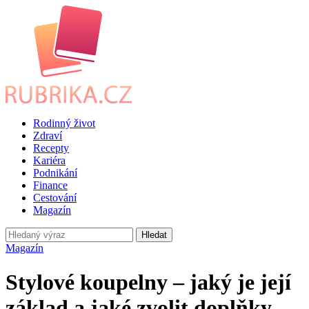
Rodinný život
Zdraví
Recepty
Kariéra
Podnikání
Finance
Cestování
Magazín
Hledat
Magazín
Stylové koupelny – jaký je její
základ a jaké zvolit doplňky