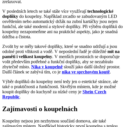
zrelaxovat.
V posledních letech se také stále více využívají
technologické
doplňky
do koupelny. Například zrcadlo se zabudovaným LED
osvětlením nebo automatický držák na zubní kartáčky jsou nejen
funkční, ale také moderní a stylové doplňky. Při výběru doplňků do
koupelny nezapomeňme ani na praktické aspekty, jako je snadná
údržba a čistota.
Zvolit by se měly takové doplňky, které se snadno udržují a jsou
odolné proti vlhkosti a vodě. V neposlední řadě je důležité
mít na
paměti i velikost koupelny
. V menších prostorách se doporučuje
volit především potřebné a funkční doplňky, aby se nezabíralo
zbytečně místo.
Nika v koupelně
slouží jako další úložný prostor.
Další článek se zabývá tím, co je
nika ve sprchovém koutě
.
Výběr doplňků do koupelny není tedy jen o estetické stránce, ale
také o praktičnosti a funkčnosti. Skvělým místem, kde je možné
koupit doplňky do kuchyně za nízké ceny je
Shein Czech
Republic
.
Zajímavosti o koupelnách
Koupelny nejsou jen nezbytnou součástí domova, ale také
zajímavým místem. Například historicky první koupelna s teplou