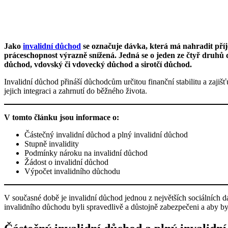
Jako
invalidní důchod
se označuje dávka, která má nahradit příj
práceschopnost výrazně snížená. Jedná se o jeden ze čtyř druhů
důchod, vdovský či vdovecký důchod a sirotčí důchod.
Invalidní důchod přináší důchodcům určitou finanční stabilitu a zajišťu
jejich integraci a zahrnutí do běžného života.
V tomto článku jsou informace o:
Částečný invalidní důchod a plný invalidní důchod
Stupně invalidity
Podmínky nároku na invalidní důchod
Žádost o invalidní důchod
Výpočet invalidního důchodu
V současné době je invalidní důchod jednou z největších sociálních dá
invalidního důchodu byli spravedlivě a důstojně zabezpečeni a aby byl