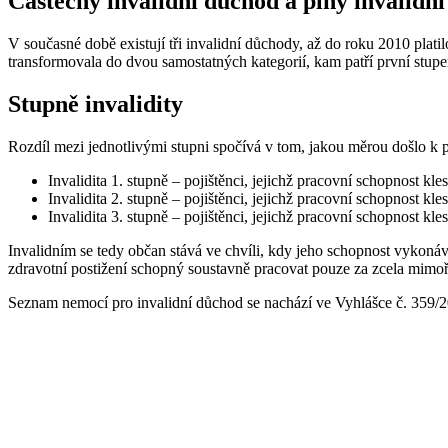
Částečný invalidní důchod a plný invalidn
V současné době existují tři invalidní důchody, až do roku 2010 plati
transformovala do dvou samostatných kategorií, kam patří první stupeň 
Stupně invalidity
Rozdíl mezi jednotlivými stupni spočívá v tom, jakou měrou došlo k
Invalidita 1. stupně – pojištěnci, jejichž pracovní schopnost kle
Invalidita 2. stupně – pojištěnci, jejichž pracovní schopnost kle
Invalidita 3. stupně – pojištěnci, jejichž pracovní schopnost kle
Invalidním se tedy občan stává ve chvíli, kdy jeho schopnost vykon
zdravotní postižení schopný soustavně pracovat pouze za zcela mim
Seznam nemocí pro invalidní důchod se nachází ve Vyhlášce č. 359/