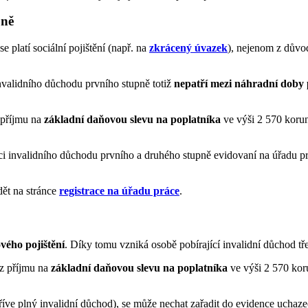
pně
 se platí sociální pojištění (např. na
zkrácený úvazek
), nejenom z důvo
invalidního důchodu prvního stupně totiž
nepatří mezi náhradní doby p
 příjmu na
základní daňovou slevu na poplatníka
ve výši 2 570 korun
ci invalidního důchodu prvního a druhého stupně evidovaní na úřadu p
dět na stránce
registrace na úřadu práce
.
vého pojištění
. Díky tomu vzniká osobě pobírající invalidní důchod tř
 z příjmu na
základní daňovou slevu na poplatníka
ve výši 2 570 koru
dříve plný invalidní důchod), se může nechat zařadit do evidence uchaz