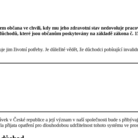
em občana ve chvíli, kdy mu jeho zdravotní stav nedovoluje pracov
 důchodů, které jsou občanům poskytovány na základě zákona č. 15
je jim životní potřeby. Je důležité vědět, že důchodci pobírající invalid
vek v České republice a její význam v naší společnosti bude s přibývaj
a přijata opatření pro dlouhodobou udržitelnost tohoto systému ve pros