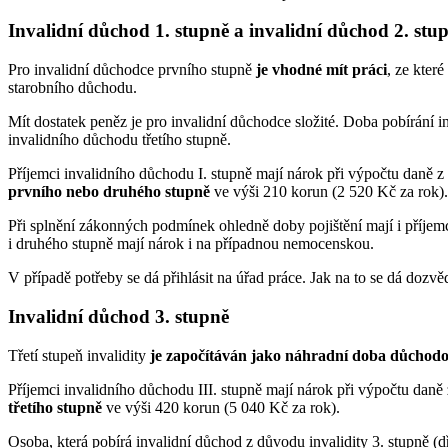
Invalidní důchod 1. stupně a invalidní důchod 2. stu
Pro invalidní důchodce prvního stupně
je vhodné mít práci
, ze které
starobního důchodu.
Mít dostatek peněz je pro invalidní důchodce složité. Doba pobírání 
invalidního důchodu třetího stupně.
Příjemci invalidního důchodu I. stupně mají nárok při výpočtu daně z
prvního nebo druhého stupně
ve výši 210 korun (2 520 Kč za rok).
Při splnění zákonných podmínek ohledně doby pojištění mají i příjem
i druhého stupně mají nárok i na případnou nemocenskou.
V případě potřeby se dá přihlásit na úřad práce. Jak na to se dá dozvě
Invalidní důchod 3. stupně
Třetí stupeň invalidity
je započítáván jako náhradní doba důchodo
Příjemci invalidního důchodu III. stupně mají nárok při výpočtu daně
třetího stupně
ve výši 420 korun (5 040 Kč za rok).
Osoba, která pobírá invalidní důchod z důvodu invalidity 3. stupně (