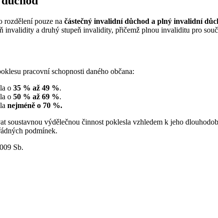
í důchod
lo rozdělení pouze na
částečný invalidní důchod a plný invalidní dů
invalidity a druhý stupeň invalidity, přičemž plnou invaliditu pro souča
 poklesu pracovní schopnosti daného občana:
sla o
35 % až 49 %
.
sla o
50 % až 69 %
.
sla
nejméně o 70 %.
ávat soustavnou výdělečnou činnost poklesla vzhledem k jeho dlouhodo
ořádných podmínek.
2009 Sb.