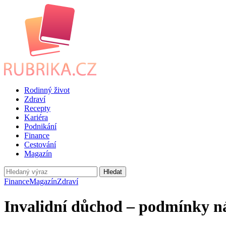
Rodinný život
Zdraví
Recepty
Kariéra
Podnikání
Finance
Cestování
Magazín
Hledat
Finance
Magazín
Zdraví
Invalidní důchod – podmínky ná