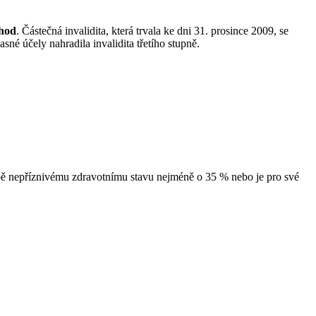
chod
. Částečná invalidita, která trvala ke dni 31. prosince 2009, se
sné účely nahradila invalidita třetího stupně.
bě nepříznivému zdravotnímu stavu nejméně o 35 % nebo je pro své