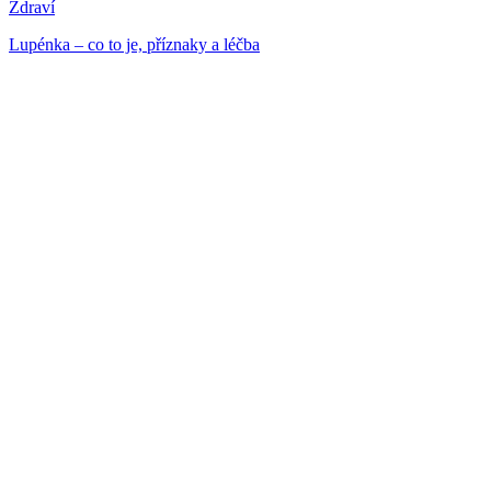
Zdraví
Lupénka – co to je, příznaky a léčba