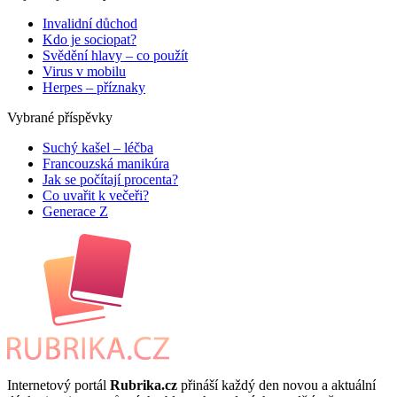
Invalidní důchod
Kdo je sociopat?
Svědění hlavy – co použít
Virus v mobilu
Herpes – příznaky
Vybrané příspěvky
Suchý kašel – léčba
Francouzská manikúra
Jak se počítají procenta?
Co uvařit k večeři?
Generace Z
Internetový portál
Rubrika.cz
přináší každý den novou a aktuální