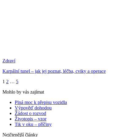
Zdraví
Karpální tunel – jak jej poznat, léčba, cviky a operace
1
2
…
5
Mohlo by vás zajímat
Plná moc k přepisu vozidla
Výpověď dohodou
Žádost o rozvod
Životopis – vzor
Tik v oku – příčiny
Nejčtenější články