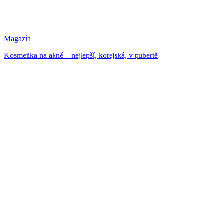
Magazín
Kosmetika na akné – nejlepší, korejská, v pubertě