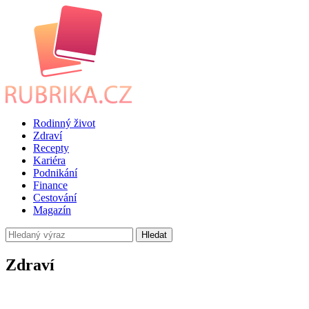
Rodinný život
Zdraví
Recepty
Kariéra
Podnikání
Finance
Cestování
Magazín
Hledat
Zdraví