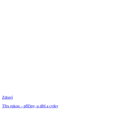
Zdraví
Třes rukou – příčiny, u dětí a cviky