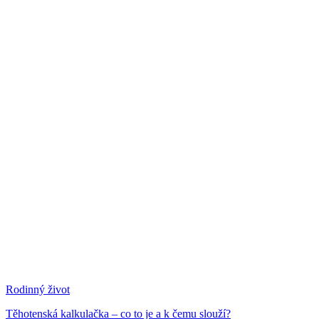
Rodinný život
Těhotenská kalkulačka – co to je a k čemu slouží?