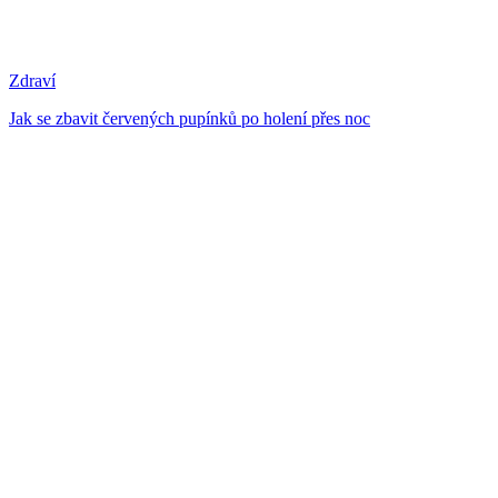
Zdraví
Jak se zbavit červených pupínků po holení přes noc