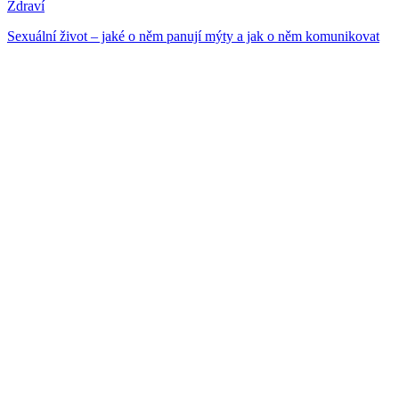
Zdraví
Sexuální život – jaké o něm panují mýty a jak o něm komunikovat