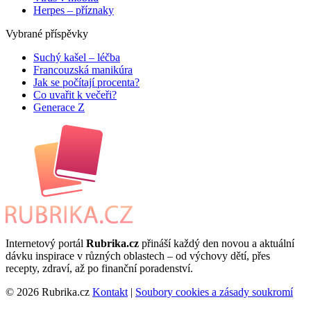
Herpes – příznaky
Vybrané příspěvky
Suchý kašel – léčba
Francouzská manikúra
Jak se počítají procenta?
Co uvařit k večeři?
Generace Z
Internetový portál
Rubrika.cz
přináší každý den novou a aktuální
dávku inspirace v různých oblastech – od výchovy dětí, přes
recepty, zdraví, až po finanční poradenství.
© 2026 Rubrika.cz
Kontakt
|
Soubory cookies a zásady soukromí