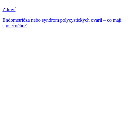
Zdraví
Endometrióza nebo syndrom polycystických ovarií – co mají
společného?