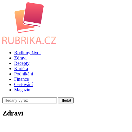
Rodinný život
Zdraví
Recepty
Kariéra
Podnikání
Finance
Cestování
Magazín
Hledat
Zdraví