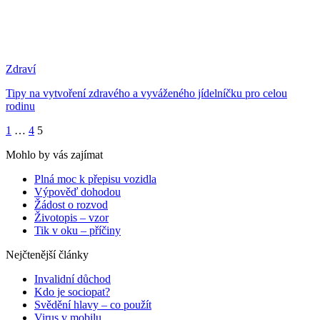
Zdraví
Tipy na vytvoření zdravého a vyváženého jídelníčku pro celou
rodinu
1
…
4
5
Mohlo by vás zajímat
Plná moc k přepisu vozidla
Výpověď dohodou
Žádost o rozvod
Životopis – vzor
Tik v oku – příčiny
Nejčtenější články
Invalidní důchod
Kdo je sociopat?
Svědění hlavy – co použít
Virus v mobilu