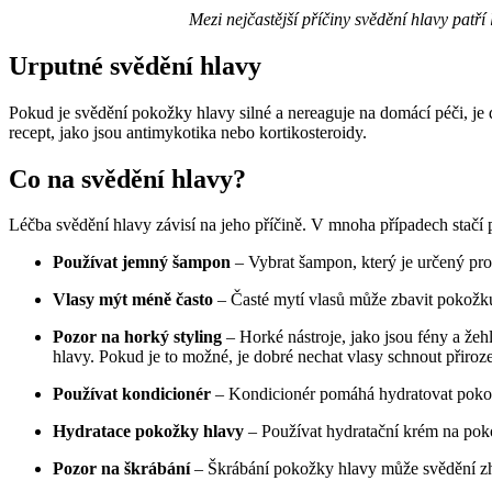
Mezi nejčastější příčiny svědění hlavy patří
Urputné svědění hlavy
Pokud je svědění pokožky hlavy silné a nereaguje na domácí péči, je 
recept, jako jsou antimykotika nebo kortikosteroidy.
Co na svědění hlavy?
Léčba svědění hlavy závisí na jeho příčině. V mnoha případech stačí 
Používat jemný šampon
– Vybrat šampon, který je určený pro 
Vlasy mýt méně často
– Časté mytí vlasů může zbavit pokožku h
Pozor na horký styling
– Horké nástroje, jako jsou fény a žeh
hlavy. Pokud je to možné, je dobré nechat vlasy schnout přiroz
Používat kondicionér
– Kondicionér pomáhá hydratovat pokožku
Hydratace pokožky hlavy
– Používat hydratační krém na poko
Pozor na škrábání
– Škrábání pokožky hlavy může svědění zho