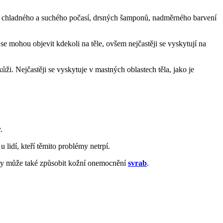
ně chladného a suchého počasí, drsných šamponů, nadměrného barvení
 mohou objevit kdekoli na těle, ovšem nejčastěji se vyskytují na
ži. Nejčastěji se vyskytuje v mastných oblastech těla, jako je
.
 lidí, kteří těmito problémy netrpí.
žky může také způsobit kožní onemocnění
svrab
.