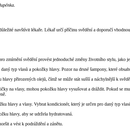
 lupénka.
důležité navštívit lékaře. Lékař určí příčinu svědění a doporučí vhodn
pro zmírnění svědění provést jednoduché změny životního stylu, jako je
daný typ vlasů a pokožky hlavy. Pozor na drsné šampony, které obsahují 
lavy přirozených olejů, čímž se může stát sušší a náchylnější k svědění
ličky na vlasy, mohou pokožku hlavy vysušovat a dráždit. Pokud se musí
eně.
 hlavy a vlasy. Vybrat kondicionér, který je určen pro daný typ vlas
žku hlavy, aby se udržela hydratovaná.
ršit a vést k podráždění a zánětu.