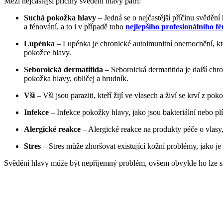
Mezi nejčastější příčiny svědění hlavy patří:
Suchá pokožka hlavy
– Jedná se o nejčastější příčinu svědě
a fénování, a to i v případě toho
nejlepšího profesionálního fé
Lupénka
– Lupénka je chronické autoimunitní onemocnění, kter
pokožce hlavy.
Seboroická dermatitida
– Seboroická dermatitida je další chr
pokožka hlavy, obličej a hrudník.
Vši
– Vši jsou paraziti, kteří žijí ve vlasech a živí se krví z
Infekce
– Infekce pokožky hlavy, jako jsou bakteriální nebo p
Alergické reakce
– Alergické reakce na produkty péče o vlasy,
Stres
– Stres může zhoršovat existující kožní problémy, jako je 
Svědění hlavy může být nepříjemný problém, ovšem obvykle ho lze sn