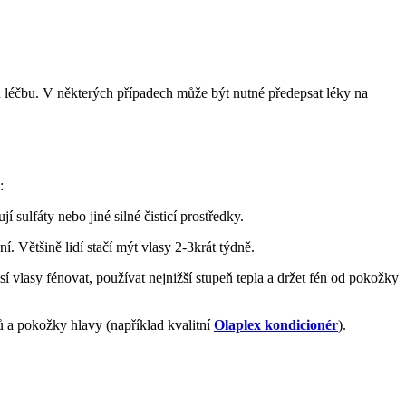
ou léčbu. V některých případech může být nutné předepsat léky na
:
sulfáty nebo jiné silné čisticí prostředky.
. Většině lidí stačí mýt vlasy 2-3krát týdně.
 vlasy fénovat, používat nejnižší stupeň tepla a držet fén od pokožky
ů a pokožky hlavy (například kvalitní
Olaplex kondicionér
).