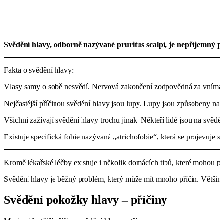
Svědění hlavy, odborně nazývané pruritus scalpí, je nepříjemný p
Fakta o svědění hlavy:
Vlasy samy o sobě nesvědí. Nervová zakončení zodpovědná za vnímání
Nejčastější příčinou svědění hlavy jsou lupy. Lupy jsou způsobeny n
Všichni zažívají svědění hlavy trochu jinak. Někteří lidé jsou na svědění
Existuje specifická fobie nazývaná „atrichofobie“, která se projevuje
Kromě lékařské léčby existuje i několik domácích tipů, které mohou 
Svědění hlavy je běžný problém, který může mít mnoho příčin. Většina 
Svědění pokožky hlavy – příčiny