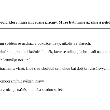
ocit, který může mít různé příčiny. Může být mírné až silné a něk
 svědění se nachází v pokožce hlavy, nikoliv ve vlasech.
adměrnou produkcí kožních buněk, které se odlupují a hromadí na poko
 citlivější než jiní.
 strachem z vlasů. Lidé s atrichofobií se mohou bát dotýkat vlasů svých
pomoci zmírnit svědění hlavy.
z nich je naštěstí mírná a snadno se léčí.