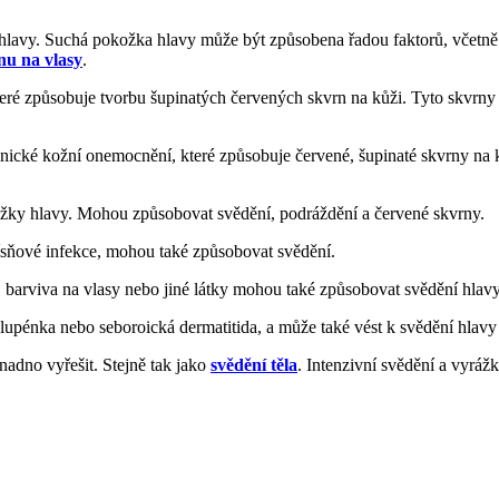
ní hlavy. Suchá pokožka hlavy může být způsobena řadou faktorů, včet
nu na vlasy
.
é způsobuje tvorbu šupinatých červených skvrn na kůži. Tyto skvrny se
onické kožní onemocnění, které způsobuje červené, šupinaté skvrny na ků
 pokožky hlavy. Mohou způsobovat svědění, podráždění a červené skvrny.
lísňové infekce, mohou také způsobovat svědění.
 barviva na vlasy nebo jiné látky mohou také způsobovat svědění hlavy
lupénka nebo seboroická dermatitida, a může také vést k svědění hlavy u
adno vyřešit. Stejně tak jako
svědění těla
. Intenzivní svědění a vyrá