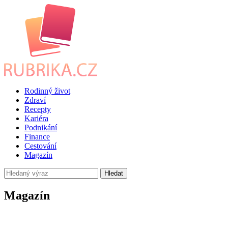
Rodinný život
Zdraví
Recepty
Kariéra
Podnikání
Finance
Cestování
Magazín
Hledat
Magazín