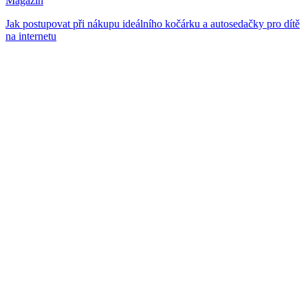
Magazín
Jak postupovat při nákupu ideálního kočárku a autosedačky pro dítě
na internetu