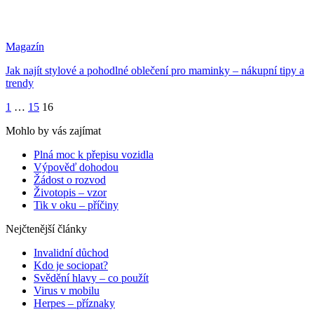
Magazín
Jak najít stylové a pohodlné oblečení pro maminky – nákupní tipy a
trendy
1
…
15
16
Mohlo by vás zajímat
Plná moc k přepisu vozidla
Výpověď dohodou
Žádost o rozvod
Životopis – vzor
Tik v oku – příčiny
Nejčtenější články
Invalidní důchod
Kdo je sociopat?
Svědění hlavy – co použít
Virus v mobilu
Herpes – příznaky