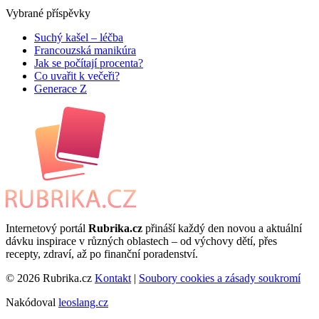
Vybrané příspěvky
Suchý kašel – léčba
Francouzská manikúra
Jak se počítají procenta?
Co uvařit k večeři?
Generace Z
Internetový portál
Rubrika.cz
přináší každý den novou a aktuální
dávku inspirace v různých oblastech – od výchovy dětí, přes
recepty, zdraví, až po finanční poradenství.
© 2026 Rubrika.cz
Kontakt
|
Soubory cookies a zásady soukromí
Nakódoval
leoslang.cz