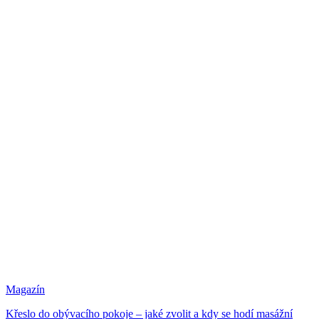
Magazín
Křeslo do obývacího pokoje – jaké zvolit a kdy se hodí masážní