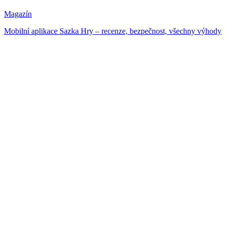
Magazín
Mobilní aplikace Sazka Hry – recenze, bezpečnost, všechny výhody