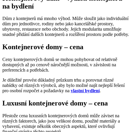
na bydlení
Dům z kontejnerů má mnoho výhod. Může sloužit jako individuální
dům pro jednotlivce, rodiny nebo jako kancelářské prostory,
ubytovny, restaurace nebo obchody. Jejich modularita umožňuje
snadné přidání dalších kontejnerů a rozšíření prostoru podle potřeby.
Kontejnerové domy – cena
Ceny kontejnerových domů se mohou pohybovat od relativně
dostupných až po cenově náročnější možnosti, v závislosti na
preferencích a potřebách.
Je důležité provést důkladný průzkum trhu a porovnat různé
nabídky od různých výrobců, aby bylo možné najít nejlepší řešení
pro osobní rozpočet a požadavky na
vlastní bydlení
.
Luxusní kontejnerové domy – cena
Přestože cena luxusních kontejnerových domů může záviset na
různých faktorech, jako jsou velikost domu, použité materiály a
vybavení, existuje několik obecných aspektů, které ovlivňují
finanční stránku těchto projektů.