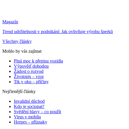
Magazín
Trend udržitelnosti v podnikání: Jak ovlivňuje výrobu šperků
Všechny články
Mohlo by vás zajímat
Plná moc k přepisu vozidla
Výpověď dohodou
Žádost o rozvod
Životopis – vzor
Tik v oku – příčiny
Nejčtenější články
Invalidní důchod
Kdo je sociopat?
Svědění hlavy – co použít
Virus v mobilu
Herpes – příznaky