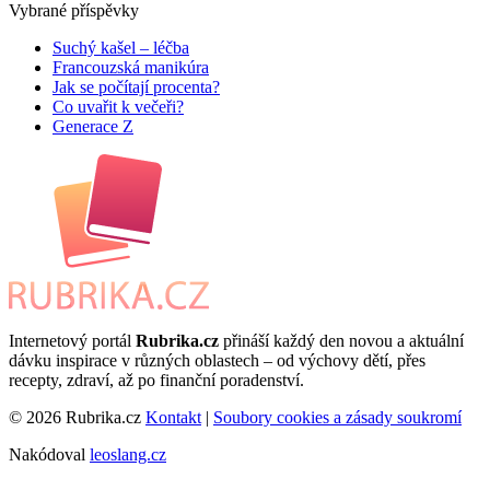
Vybrané příspěvky
Suchý kašel – léčba
Francouzská manikúra
Jak se počítají procenta?
Co uvařit k večeři?
Generace Z
Internetový portál
Rubrika.cz
přináší každý den novou a aktuální
dávku inspirace v různých oblastech – od výchovy dětí, přes
recepty, zdraví, až po finanční poradenství.
© 2026 Rubrika.cz
Kontakt
|
Soubory cookies a zásady soukromí
Nakódoval
leoslang.cz