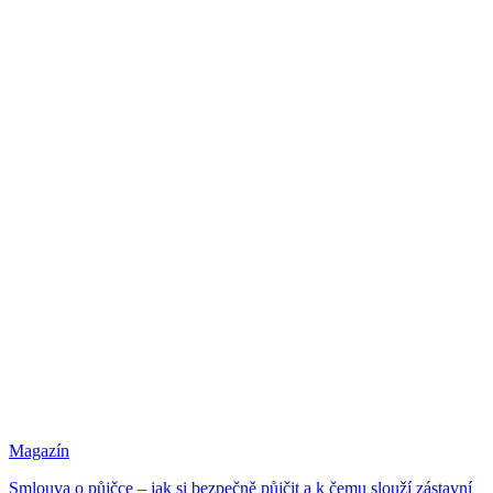
Magazín
Smlouva o půjčce – jak si bezpečně půjčit a k čemu slouží zástavní