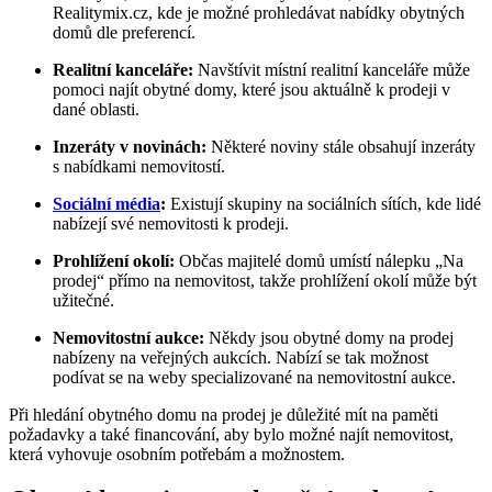
Realitymix.cz, kde je možné prohledávat nabídky obytných
domů dle preferencí.
Realitní kanceláře:
Navštívit místní realitní kanceláře může
pomoci najít obytné domy, které jsou aktuálně k prodeji v
dané oblasti.
Inzeráty v novinách:
Některé noviny stále obsahují inzeráty
s nabídkami nemovitostí.
Sociální média
:
Existují skupiny na sociálních sítích, kde lidé
nabízejí své nemovitosti k prodeji.
Prohlížení okolí:
Občas majitelé domů umístí nálepku „Na
prodej“ přímo na nemovitost, takže prohlížení okolí může být
užitečné.
Nemovitostní aukce:
Někdy jsou obytné domy na prodej
nabízeny na veřejných aukcích. Nabízí se tak možnost
podívat se na weby specializované na nemovitostní aukce.
Při hledání obytného domu na prodej je důležité mít na paměti
požadavky a také financování, aby bylo možné najít nemovitost,
která vyhovuje osobním potřebám a možnostem.