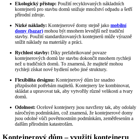
Ekologický přístup:
Použití recyklovaných nákladních
kontejnerů pro stavbu domů snižuje množství odpadu a šetří
přírodní zdroje.
Nízké náklady:
Kontejnerové domy stejně jako
mobilní
domy (bazar)
mohou být mnohem levnější než tradiční
stavby. Použití standardizovaných kontejnerů může výrazně
snížit náklady na materiály a práci.
Rychlost stavby:
Díky prefabrikované povaze
kontejnerových domů lze stavbu dokončit mnohem rychleji
než u tradičních domů. To znamená, že majitelé mohou
rychleji získat nové bydlení nebo jiné struktury.
Flexibilita designu:
Kontejnerový dům lze snadno
přizpůsobit potřebám majitelů. Kontejnery lze kombinovat,
skládat a upravovat tak, aby vytvořily různé velikosti a tvary
domů.
Odolnost:
Ocelové kontejnery jsou navrženy tak, aby odolaly
náročným podmínkám, což znamená, že kontejnerové domy
jsou odolné vůči povětrnostním podmínkám, zemětřesením a
dalším přírodním katastrofám.
Kontejnerový dům – využití kontejneru