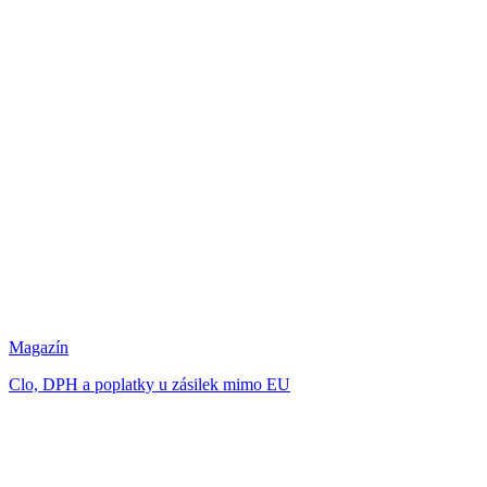
Magazín
Clo, DPH a poplatky u zásilek mimo EU