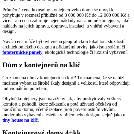
Průměrná cena luxusního kontejnerového domu se obvykle
pohybuje v rozmezí přibližně od 3 000 000 Kč do 12 000 000 Kč a
více. Tato cena zahrnuje nejen náklady na samotné kontejnery, také
náklady na jejich úpravu, dopravu, instalaci, a vnitřní vybavení a
design.
Navíc cena může být ovlivněna geografickou lokalitou, složitostí
architektonického designu a přidanými prvky, jako jsou solární či
fototermické panely
, ekologická technologie či luxusní vybavení.
Dům z kontejnerů na klíč
Co znamená dům z kontejnerů na klíč? To znamená, že se nabízí
možnost vybrat ze široké škály designů a velikostí, které odpovídají
individuálním potřebám.
Obytné kontejnery jsou navrženy tak, aby poskytovaly veškerý
komfort a pohodlí, které zákazník a poté uživatel očekává od
tradičního domu, včetně izolace proti povětrnostním vlivům,
moderního vybavení a esteticky příjemného designu stejně jako u
tiny house na klíč
.
Kontejnerové domy 4+kk