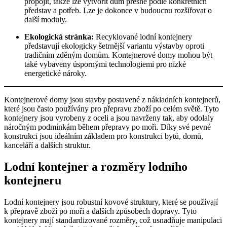
propojit, takže lze vytvořit dům přesně podle konkrétních
představ a potřeb. Lze je dokonce v budoucnu rozšiřovat o
další moduly.
Ekologická stránka:
Recyklované lodní kontejnery
představují ekologicky šetrnější variantu výstavby oproti
tradičním zděným domům. Kontejnerové domy mohou být
také vybaveny úspornými technologiemi pro nízké
energetické nároky.
Kontejnerové domy jsou stavby postavené z nákladních kontejnerů,
které jsou často používány pro přepravu zboží po celém světě. Tyto
kontejnery jsou vyrobeny z oceli a jsou navrženy tak, aby odolaly
náročným podmínkám během přepravy po moři. Díky své pevné
konstrukci jsou ideálním základem pro konstrukci bytů, domů,
kanceláří a dalších struktur.
Lodní kontejner a rozměry lodního
kontejneru
Lodní kontejnery jsou robustní kovové struktury, které se používají
k přepravě zboží po moři a dalších způsobech dopravy. Tyto
kontejnery mají standardizované rozměry, což usnadňuje manipulaci