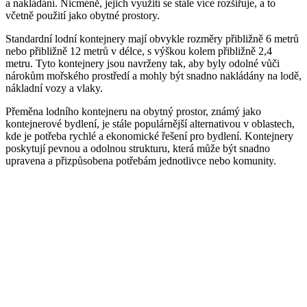
a nakládání. Nicméně, jejich využití se stále více rozšiřuje, a to
včetně použití jako obytné prostory.
Standardní lodní kontejnery mají obvykle rozměry přibližně 6 metrů
nebo přibližně 12 metrů v délce, s výškou kolem přibližně 2,4
metru. Tyto kontejnery jsou navrženy tak, aby byly odolné vůči
nárokům mořského prostředí a mohly být snadno nakládány na lodě,
nákladní vozy a vlaky.
Přeměna lodního kontejneru na obytný prostor, známý jako
kontejnerové bydlení, je stále populárnější alternativou v oblastech,
kde je potřeba rychlé a ekonomické řešení pro bydlení. Kontejnery
poskytují pevnou a odolnou strukturu, která může být snadno
upravena a přizpůsobena potřebám jednotlivce nebo komunity.