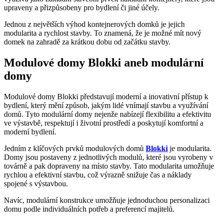
upraveny a přizpůsobeny pro bydlení či jiné účely.
Jednou z největších výhod kontejnerových domků je jejich
modularita a rychlost stavby. To znamená, že je možné mít nový
domek na zahradě za krátkou dobu od začátku stavby.
Modulové domy Blokki aneb modulární
domy
Modulové domy Blokki představují moderní a inovativní přístup k
bydlení, který mění způsob, jakým lidé vnímají stavbu a využívání
domů. Tyto modulární domy nejenže nabízejí flexibilitu a efektivitu
ve výstavbě, respektují i životní prostředí a poskytují komfortní a
moderní bydlení.
Jedním z klíčových prvků modulových domů
Blokki
je modularita.
Domy jsou postaveny z jednotlivých modulů, které jsou vyrobeny v
továrně a pak dopraveny na místo stavby. Tato modularita umožňuje
rychlou a efektivní stavbu, což výrazně snižuje čas a náklady
spojené s výstavbou.
Navíc, modulární konstrukce umožňuje jednoduchou personalizaci
domu podle individuálních potřeb a preferencí majitelů.