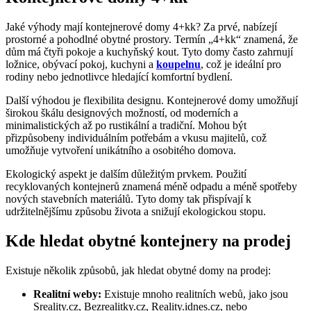
Jaké výhody mají kontejnerové domy 4+kk? Za prvé, nabízejí
prostorné a pohodlné obytné prostory. Termín „4+kk“ znamená, že
dům má čtyři pokoje a kuchyňský kout. Tyto domy často zahrnují
ložnice, obývací pokoj, kuchyni a
koupelnu
, což je ideální pro
rodiny nebo jednotlivce hledající komfortní bydlení.
Další výhodou je flexibilita designu. Kontejnerové domy umožňují
širokou škálu designových možností, od moderních a
minimalistických až po rustikální a tradiční. Mohou být
přizpůsobeny individuálním potřebám a vkusu majitelů, což
umožňuje vytvoření unikátního a osobitého domova.
Ekologický aspekt je dalším důležitým prvkem. Použití
recyklovaných kontejnerů znamená méně odpadu a méně spotřeby
nových stavebních materiálů. Tyto domy tak přispívají k
udržitelnějšímu způsobu života a snižují ekologickou stopu.
Kde hledat obytné kontejnery na prodej
Existuje několik způsobů, jak hledat obytné domy na prodej:
Realitní weby:
Existuje mnoho realitních webů, jako jsou
Sreality.cz, Bezrealitky.cz, Reality.idnes.cz, nebo