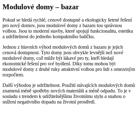
Modulové domy – bazar
Pokud se hledá rychlé, cenově dostupné a ekologicky šetrné řešení
pro nový domov, jsou modulové domy z bazaru tou správnou
volbou. Jsou to moderní stavby, které spojují funkcionalitu, estetiku
a udržitelnost do jednoho kompaktního balíčku.
Jednou z hlavních výhod modulových domů z bazaru je jejich
cenová dostupnost. Tyto domy jsou obvykle levnější než nové
modulové domy, což může být lákavé pro ty, kteří hledají
ekonomické řešení pro své bydlení. Díky tomu mohou být
modulové domy z druhé ruky atraktivní volbou pro lidi s omezeným
rozpočtem.
Další výhodou je udržitelnost. Použití stávajících modulových domů
znamená méně spotřeby nových materiálů a méně odpadu. To je v
souladu s trendem k udržitelnějšímu životnímu stylu a snahou o
snížení negativního dopadu na životní prostředí.