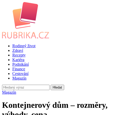
Rodinný život
Zdraví
Recepty
Kariéra
Podnikání
Finance
Cestování
Magazín
Hledat
Magazín
Kontejnerový dům – rozměry,
výhody, cena