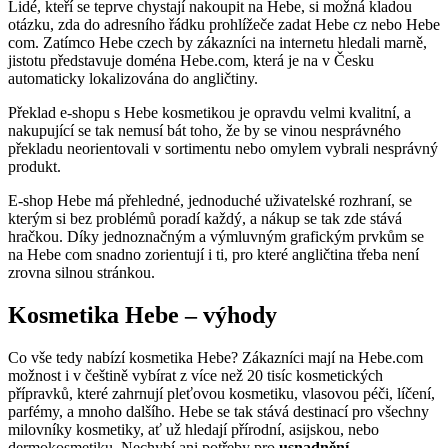
Lidé, kteří se teprve chystají nakoupit na Hebe, si možná kladou
otázku, zda do adresního řádku prohlížeče zadat Hebe cz nebo Hebe
com. Zatímco Hebe czech by zákazníci na internetu hledali marně,
jistotu představuje doména Hebe.com, která je na v Česku
automaticky lokalizována do angličtiny.
Překlad e-shopu s Hebe kosmetikou je opravdu velmi kvalitní, a
nakupující se tak nemusí bát toho, že by se vinou nesprávného
překladu neorientovali v sortimentu nebo omylem vybrali nesprávný
produkt.
E-shop Hebe má přehledné, jednoduché uživatelské rozhraní, se
kterým si bez problémů poradí každý, a nákup se tak zde stává
hračkou. Díky jednoznačným a výmluvným grafickým prvkům se
na Hebe com snadno zorientují i ti, pro které angličtina třeba není
zrovna silnou stránkou.
Kosmetika Hebe – výhody
Co vše tedy nabízí kosmetika Hebe? Zákazníci mají na Hebe.com
možnost i v češtině vybírat z více než 20 tisíc kosmetických
přípravků, které zahrnují pleťovou kosmetiku, vlasovou péči, líčení,
parfémy, a mnoho dalšího. Hebe se tak stává destinací pro všechny
milovníky kosmetiky, ať už hledají přírodní, asijskou, nebo
dermokosmetiku. Nechybí ani potřeby pro
usnadnění