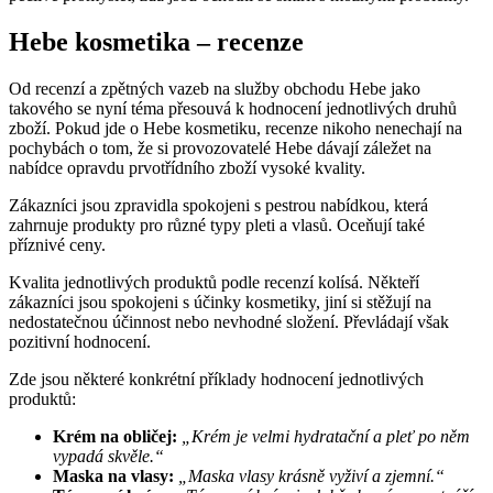
Hebe kosmetika – recenze
Od recenzí a zpětných vazeb na služby obchodu Hebe jako
takového se nyní téma přesouvá k hodnocení jednotlivých druhů
zboží. Pokud jde o Hebe kosmetiku, recenze nikoho nenechají na
pochybách o tom, že si provozovatelé Hebe dávají záležet na
nabídce opravdu prvotřídního zboží vysoké kvality.
Zákazníci jsou zpravidla spokojeni s pestrou nabídkou, která
zahrnuje produkty pro různé typy pleti a vlasů. Oceňují také
příznivé ceny.
Kvalita jednotlivých produktů podle recenzí kolísá. Někteří
zákazníci jsou spokojeni s účinky kosmetiky, jiní si stěžují na
nedostatečnou účinnost nebo nevhodné složení. Převládají však
pozitivní hodnocení.
Zde jsou některé konkrétní příklady hodnocení jednotlivých
produktů:
Krém na obličej:
„Krém je velmi hydratační a pleť po něm
vypadá skvěle.“
Maska na vlasy:
„Maska vlasy krásně vyživí a zjemní.“