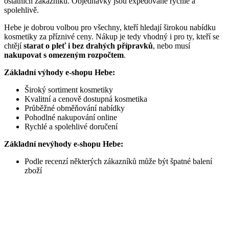
ostatních zákazníků. Objednávky jsou expedované rychle a
spolehlivě.
Hebe je dobrou volbou pro všechny, kteří hledají širokou nabídku
kosmetiky za příznivé ceny. Nákup je tedy vhodný i pro ty, kteří se
chtějí
starat o pleť i bez drahých přípravků
, nebo musí
nakupovat s omezeným rozpočtem
.
Základní výhody e-shopu Hebe:
Široký sortiment kosmetiky
Kvalitní a cenově dostupná kosmetika
Průběžné obměňování nabídky
Pohodlné nakupování online
Rychlé a spolehlivé doručení
Základní nevýhody e-shopu Hebe:
Podle recenzí některých zákazníků může být špatné balení
zboží