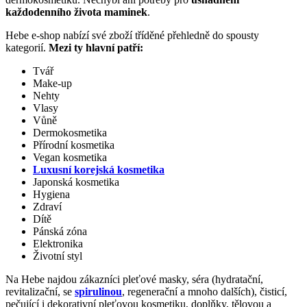
každodenního života maminek
.
Hebe e-shop nabízí své zboží tříděné přehledně do spousty
kategorií.
Mezi ty hlavní patří:
Tvář
Make-up
Nehty
Vlasy
Vůně
Dermokosmetika
Přírodní kosmetika
Vegan kosmetika
Luxusní korejská kosmetika
Japonská kosmetika
Hygiena
Zdraví
Dítě
Pánská zóna
Elektronika
Životní styl
Na Hebe najdou zákazníci pleťové masky, séra (hydratační,
revitalizační, se
spirulinou
, regenerační a mnoho dalších), čisticí,
pečující i dekorativní pleťovou kosmetiku, doplňky, tělovou a