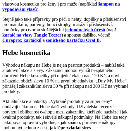
vlasovou kosmetiku pro ženy i pro muže (například
šampon na
vypadávání vlasů
).
Stejně jako také přípravky pro péči o nehty, doplňky a příslušenství
pro manikúru, parfémy, holicí strojky, masážní příslušenství,
pomůcky pro tvorbu složitějších i
jednoduchých účesů
(např.
kartáč na vlasy Tangle Teezer
) a spoustu dalšího, včetně
Curaprox kartáčků
a
sonického kartáčku Oral-B
.
Hebe kosmetika
Výhodou nákupu na Hebe je nejen pestrost produktů – nabízí také
atraktivní akce a slevy. Zákazníci mohou využít bezplatného
doručení Hebe kosmetiky při objednávkách nad 120 Kč, a noví
zákazníci obdrží slevu 10 % na první objednávku. „Dny My Hebe“
přinášejí zákazníkům slevu 30 % při nákupu nad 300 Kč na vybrané
produkty.
Aktuální akce a nabídky „Vybrané produkty za super ceny“
dodávají nákupu na Hebe další výhody. Uživatelské recenze
potvrzují oblíbenost e-shopu mezi zákazníky, kteří zde nacházejí jak
kvalitní produkty, tak i skvělé nákupní podmínky. Na Hebe lze tedy
nakupovat opravdu výhodně, a jak známo, přiměřené nákupy
mohou být jednou z cest,
jak lépe zvládat stres
.