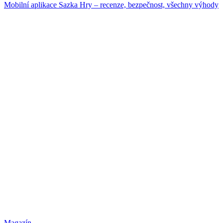
Mobilní aplikace Sazka Hry – recenze, bezpečnost, všechny výhody
Magazín