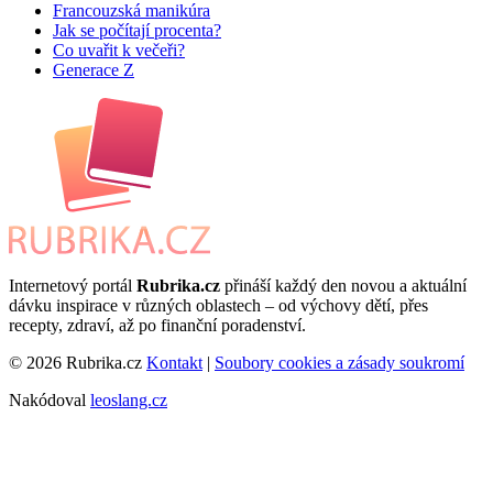
Francouzská manikúra
Jak se počítají procenta?
Co uvařit k večeři?
Generace Z
Internetový portál
Rubrika.cz
přináší každý den novou a aktuální
dávku inspirace v různých oblastech – od výchovy dětí, přes
recepty, zdraví, až po finanční poradenství.
© 2026 Rubrika.cz
Kontakt
|
Soubory cookies a zásady soukromí
Nakódoval
leoslang.cz