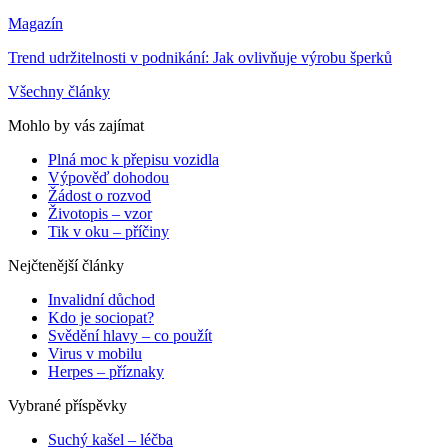
Magazín
Trend udržitelnosti v podnikání: Jak ovlivňuje výrobu šperků
Všechny články
Mohlo by vás zajímat
Plná moc k přepisu vozidla
Výpověď dohodou
Žádost o rozvod
Životopis – vzor
Tik v oku – příčiny
Nejčtenější články
Invalidní důchod
Kdo je sociopat?
Svědění hlavy – co použít
Virus v mobilu
Herpes – příznaky
Vybrané příspěvky
Suchý kašel – léčba