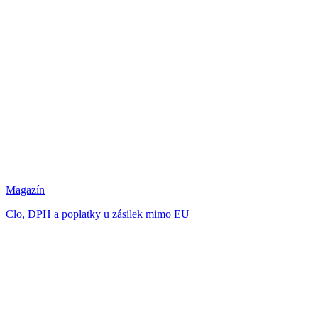
Magazín
Clo, DPH a poplatky u zásilek mimo EU