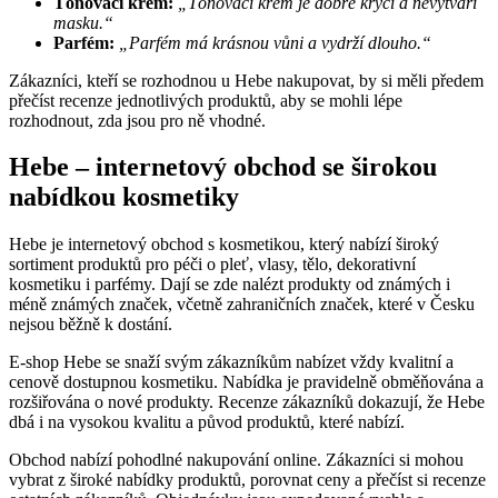
Tónovací krém:
„Tónovací krém je dobře krycí a nevytváří
masku.“
Parfém:
„Parfém má krásnou vůni a vydrží dlouho.“
Zákazníci, kteří se rozhodnou u Hebe nakupovat, by si měli předem
přečíst recenze jednotlivých produktů, aby se mohli lépe
rozhodnout, zda jsou pro ně vhodné.
Hebe – internetový obchod se širokou
nabídkou kosmetiky
Hebe je internetový obchod s kosmetikou, který nabízí široký
sortiment produktů pro péči o pleť, vlasy, tělo, dekorativní
kosmetiku i parfémy. Dají se zde nalézt produkty od známých i
méně známých značek, včetně zahraničních značek, které v Česku
nejsou běžně k dostání.
E-shop Hebe se snaží svým zákazníkům nabízet vždy kvalitní a
cenově dostupnou kosmetiku. Nabídka je pravidelně obměňována a
rozšiřována o nové produkty. Recenze zákazníků dokazují, že Hebe
dbá i na vysokou kvalitu a původ produktů, které nabízí.
Obchod nabízí pohodlné nakupování online. Zákazníci si mohou
vybrat z široké nabídky produktů, porovnat ceny a přečíst si recenze