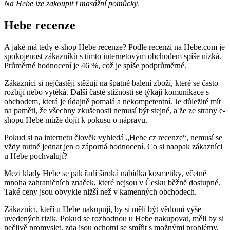
Na Hebe lze zakoupit i masážní pomůcky.
Hebe recenze
A jaké má tedy e-shop Hebe recenze? Podle recenzí na Hebe.com je
spokojenost zákazníků s tímto internetovým obchodem spíše nízká.
Průměrné hodnocení je 46 %, což je spíše podprůměrné.
Zákazníci si nejčastěji stěžují na špatné balení zboží, které se často
rozbíjí nebo vytéká. Další časté stížnosti se týkají komunikace s
obchodem, která je údajně pomalá a nekompetentní. Je důležité mít
na paměti, že všechny zkušenosti nemusí být stejné, a že ze strany e-
shopu Hebe může dojít k pokusu o nápravu.
Pokud si na internetu člověk vyhledá „Hebe cz recenze“, nemusí se
vždy nutně jednat jen o záporná hodnocení. Co si naopak zákazníci
u Hebe pochvalují?
Mezi klady Hebe se pak řadí široká nabídka kosmetiky, včetně
mnoha zahraničních značek, které nejsou v Česku běžně dostupné.
Také ceny jsou obvykle nižší než v kamenných obchodech.
Zákazníci, kteří u Hebe nakupují, by si měli být vědomi výše
uvedených rizik. Pokud se rozhodnou u Hebe nakupovat, měli by si
pečlivě promyslet, zda jsou ochotni se smířit s možnými problémy.