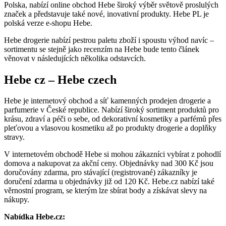
Polska, nabízí online obchod Hebe široký výběr světově proslulých
značek a představuje také nové, inovativní produkty. Hebe PL je
polská verze e-shopu Hebe.
Hebe drogerie nabízí pestrou paletu zboží i spoustu výhod navíc –
sortimentu se stejně jako recenzím na Hebe bude tento článek
věnovat v následujících několika odstavcích.
Hebe cz – Hebe czech
Hebe je internetový obchod a síť kamenných prodejen drogerie a
parfumerie v České republice. Nabízí široký sortiment produktů pro
krásu, zdraví a péči o sebe, od dekorativní kosmetiky a parfémů přes
pleťovou a vlasovou kosmetiku až po produkty drogerie a doplňky
stravy.
V internetovém obchodě Hebe si mohou zákazníci vybírat z pohodlí
domova a nakupovat za akční ceny. Objednávky nad 300 Kč jsou
doručovány zdarma, pro stávající (registrované) zákazníky je
doručení zdarma u objednávky již od 120 Kč. Hebe.cz nabízí také
věrnostní program, se kterým lze sbírat body a získávat slevy na
nákupy.
Nabídka Hebe.cz: