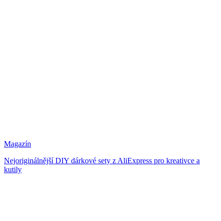
Magazín
Nejoriginálnější DIY dárkové sety z AliExpress pro kreativce a
kutily