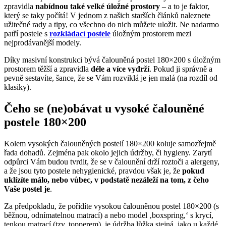
zpravidla
nabídnou také velké úložné prostory
– a to je faktor,
který se taky počítá! V jednom z našich starších článků naleznete
užitečné rady a tipy, co všechno do nich můžete uložit. Ne nadarmo
patří postele s
rozkládací postele
úložným prostorem mezi
nejprodávanější modely.
Díky masivní konstrukci bývá čalouněná postel 180×200 s úložným
prostorem těžší a zpravidla
déle a více vydrží
. Pokud ji správně a
pevně sestavíte, šance, že se Vám rozviklá je jen malá (na rozdíl od
klasiky).
Čeho se (ne)obávat u vysoké čalouněné
postele 180×200
Kolem vysokých čalouněných postelí 180×200 koluje samozřejmě
řada dohadů. Zejména pak okolo jejich údržby, či hygieny. Zarytí
odpůrci Vám budou tvrdit, že se v čalounění drží roztoči a alergeny,
a že jsou tyto postele nehygienické, pravdou však je, že
pokud
uklízíte málo, nebo vůbec, v podstatě nezáleží na tom, z čeho
Vaše postel je
.
Za předpokladu, že pořídíte vysokou čalouněnou postel 180×200 (s
běžnou, odnímatelnou matrací) a nebo model ‚boxspring,‘ s krycí,
tenkou matrací (tzv. topperem), je údržba lůžka stejná, jako u každé