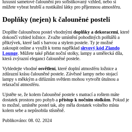
luxusní sametové čalounění pro sofistikovaný vzhled, nebo si
můžete vybrat hrubší a rustikální látky pro příjemnou atmosféru.
Doplňky (nejen) k čalouněné posteli
Doplňte čalouněnou postel vhodnými
doplňky a dekoracemi
, které
dokončí vzhled ložnice. Zvažte umístění pohodlných polštářů a
přikrývek, které ladí s barvou a stylem postele. Ty je možné
zakoupit online a využít k tomu například
slevový kód Zlando
Lounge
. Můžete také přidat noční stolky, lampy a umělecká díla,
která zvýrazní eleganci čalouněné postele.
Vyhledejte vhodné
osvětlení
, které doplní atmosféru ložnice a
zdůrazní krásu čalouněné postele. Závěsné lampy nebo stojací
lampy s měkkým a difúzním světlem mohou vytvořit útulnou a
relaxační atmosféru.
Ujistěte se, že kolem čalouněné postele s matrací a roštem máte
dostatek prostoru pro pohyb a
přístup k nočním stolkům
. Pokud je
to možné, umístěte postel tak, aby měla dostatek volného místa
kolem sebe a nepůsobila stísněně.
Publikováno: 08. 02. 2024