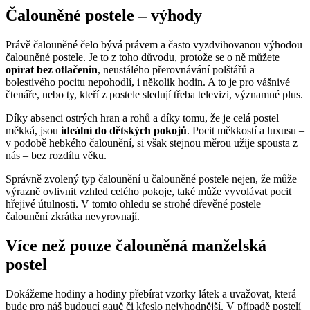
Čalouněné postele – výhody
Právě čalouněné čelo bývá právem a často vyzdvihovanou výhodou
čalouněné postele. Je to z toho důvodu, protože se o ně můžete
opírat bez otlačenin
, neustálého přerovnávání polštářů a
bolestivého pocitu nepohodlí, i několik hodin. A to je pro vášnivé
čtenáře, nebo ty, kteří z postele sledují třeba televizi, významné plus.
Díky absenci ostrých hran a rohů a díky tomu, že je celá postel
měkká, jsou
ideální do dětských pokojů
. Pocit měkkostí a luxusu –
v podobě hebkého čalounění, si však stejnou měrou užije spousta z
nás – bez rozdílu věku.
Správně zvolený typ čalounění u čalouněné postele nejen, že může
výrazně ovlivnit vzhled celého pokoje, také může vyvolávat pocit
hřejivé útulnosti. V tomto ohledu se strohé dřevěné postele
čalounění zkrátka nevyrovnají.
Více než pouze čalouněná manželská
postel
Dokážeme hodiny a hodiny přebírat vzorky látek a uvažovat, která
bude pro náš budoucí gauč či křeslo nejvhodnější. V případě postelí