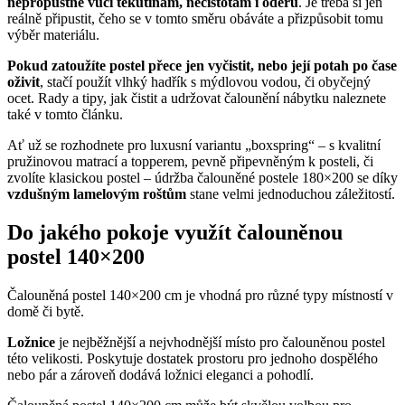
nepropustné vůči tekutinám, nečistotám i oděru
. Je třeba si jen
reálně připustit, čeho se v tomto směru obáváte a přizpůsobit tomu
výběr materiálu.
Pokud zatoužíte postel přece jen vyčistit, nebo její potah po čase
oživit
, stačí použít vlhký hadřík s mýdlovou vodou, či obyčejný
ocet. Rady a tipy, jak čistit a udržovat čalounění nábytku naleznete
také v tomto článku.
Ať už se rozhodnete pro luxusní variantu „boxspring“ – s kvalitní
pružinovou matrací a topperem, pevně připevněným k posteli, či
zvolíte klasickou postel – údržba čalouněné postele 180×200 se díky
vzdušným lamelovým roštům
stane velmi jednoduchou záležitostí.
Do jakého pokoje využít čalouněnou
postel 140×200
Čalouněná postel 140×200 cm je vhodná pro různé typy místností v
domě či bytě.
Ložnice
je nejběžnější a nejvhodnější místo pro čalouněnou postel
této velikosti. Poskytuje dostatek prostoru pro jednoho dospělého
nebo pár a zároveň dodává ložnici eleganci a pohodlí.