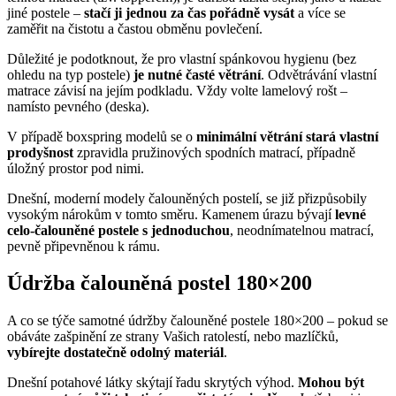
jiné postele –
stačí ji jednou za čas pořádně vysát
a více se
zaměřit na čistotu a častou obměnu povlečení.
Důležité je podotknout, že pro vlastní spánkovou hygienu (bez
ohledu na typ postele)
je nutné časté větrání
. Odvětrávání vlastní
matrace závisí na jejím podkladu. Vždy volte lamelový rošt –
namísto pevného (deska).
V případě boxspring modelů se o
minimální větrání stará vlastní
prodyšnost
zpravidla pružinových spodních matrací, případně
úložný prostor pod nimi.
Dnešní, moderní modely čalouněných postelí, se již přizpůsobily
vysokým nárokům v tomto směru. Kamenem úrazu bývají
levné
celo-čalouněné postele s jednoduchou
, neodnímatelnou matrací,
pevně připevněnou k rámu.
Údržba čalouněná postel 180×200
A co se týče samotné údržby čalouněné postele 180×200 – pokud se
obáváte zašpinění ze strany Vašich ratolestí, nebo mazlíčků,
vybírejte dostatečně odolný materiál
.
Dnešní potahové látky skýtají řadu skrytých výhod.
Mohou být