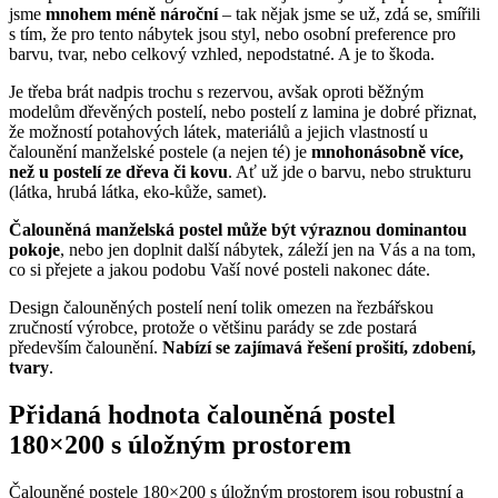
jsme
mnohem méně nároční
– tak nějak jsme se už, zdá se, smířili
s tím, že pro tento nábytek jsou styl, nebo osobní preference pro
barvu, tvar, nebo celkový vzhled, nepodstatné. A je to škoda.
Je třeba brát nadpis trochu s rezervou, avšak oproti běžným
modelům dřevěných postelí, nebo postelí z lamina je dobré přiznat,
že možností potahových látek, materiálů a jejich vlastností u
čalounění manželské postele (a nejen té) je
mnohonásobně více,
než u postelí ze dřeva či kovu
. Ať už jde o barvu, nebo strukturu
(látka, hrubá látka, eko-kůže, samet).
Čalouněná manželská postel může být výraznou dominantou
pokoje
, nebo jen doplnit další nábytek, záleží jen na Vás a na tom,
co si přejete a jakou podobu Vaší nové posteli nakonec dáte.
Design čalouněných postelí není tolik omezen na řezbářskou
zručností výrobce, protože o většinu parády se zde postará
především čalounění.
Nabízí se zajímavá řešení prošití, zdobení,
tvary
.
Přidaná hodnota čalouněná postel
180×200 s úložným prostorem
Čalouněné postele 180×200 s úložným prostorem jsou robustní a