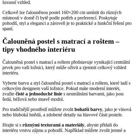
luxusní vzhled.
Celkově lze čalouněnou postel 160×200 cm umístit do různých
místností v domě či bytě podle potřeb a preferencí. Poskytuje
pohodlí, styl a eleganci a zároveň je to praktické a funkční řešení pro
spaní.
Čalouněná postel s matrací a roštem –
tipy vhodného interiéru
Čalouněná postel s matrací a roštem představuje vynikající centrální
prvek pro vaši ložnici, který může oživit a zjemnit celkový vzhled
interiéru.
Vyberte barvu a styl čalouněná postel s matrací a roštem, které ladí s
celkovým designem vaší ložnice. Pokud máte moderní interiér,
zvažte
čisté a jednoduché linie
s neutrálními barvami, jako jsou
šedá, béžová nebo tmavě modrá.
Pro tradičnější prostředí můžete zvolit
bohatší barvy
, jako je vínová
nebo hluboká hnědá, a zdobené detaily na hlavové části postele.
Hrajte si s
různými texturami a materiály
, abyste přidali do
interiéru vrstvu zájmu a pohodlí. Například můžete zvolit jemné a