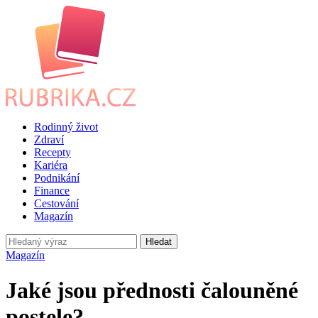
Rodinný život
Zdraví
Recepty
Kariéra
Podnikání
Finance
Cestování
Magazín
Hledat
Magazín
Jaké jsou přednosti čalouněné
postele?