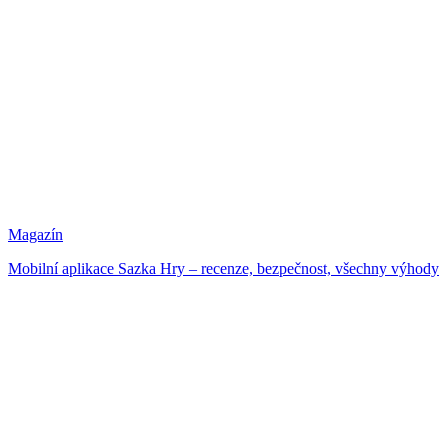
Magazín
Mobilní aplikace Sazka Hry – recenze, bezpečnost, všechny výhody