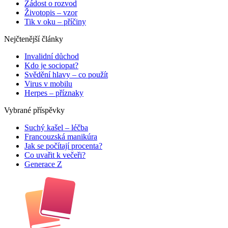
Žádost o rozvod
Životopis – vzor
Tik v oku – příčiny
Nejčtenější články
Invalidní důchod
Kdo je sociopat?
Svědění hlavy – co použít
Virus v mobilu
Herpes – příznaky
Vybrané příspěvky
Suchý kašel – léčba
Francouzská manikúra
Jak se počítají procenta?
Co uvařit k večeři?
Generace Z