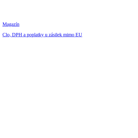
Magazín
Clo, DPH a poplatky u zásilek mimo EU