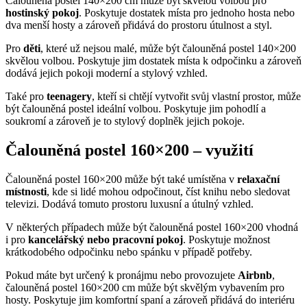
Čalouněná postel 140×200 cm může být skvělou volbou pro
hostinský pokoj
. Poskytuje dostatek místa pro jednoho hosta nebo
dva menší hosty a zároveň přidává do prostoru útulnost a styl.
Pro
děti
, které už nejsou malé, může být čalouněná postel 140×200
skvělou volbou. Poskytuje jim dostatek místa k odpočinku a zároveň
dodává jejich pokoji moderní a stylový vzhled.
Také pro
teenagery
, kteří si chtějí vytvořit svůj vlastní prostor, může
být čalouněná postel ideální volbou. Poskytuje jim pohodlí a
soukromí a zároveň je to stylový doplněk jejich pokoje.
Čalouněná postel 160×200 – využití
Čalouněná postel 160×200 může být také umístěna v
relaxační
místnosti
, kde si lidé mohou odpočinout, číst knihu nebo sledovat
televizi. Dodává tomuto prostoru luxusní a útulný vzhled.
V některých případech může být čalouněná postel 160×200 vhodná
i pro
kancelářský nebo pracovní pokoj
. Poskytuje možnost
krátkodobého odpočinku nebo spánku v případě potřeby.
Pokud máte byt určený k pronájmu nebo provozujete
Airbnb
,
čalouněná postel 160×200 cm může být skvělým vybavením pro
hosty. Poskytuje jim komfortní spaní a zároveň přidává do interiéru