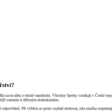
řství?
 dbá na kvalitu a etické standardy. Všechny šperky vznikají v České r
rnější variantu k těženým drahokamům.
odpovědné. Při výběru se proto vyplatí sledovat, zda značka respektuje 