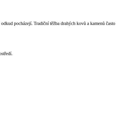
 a odkud pocházejí. Tradiční těžba drahých kovů a kamenů často
středí.