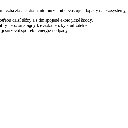
iční těžba zlata či diamantů může mít devastující dopady na ekosystémy, 
třebu další těžby a s tím spojené ekologické škody.
afíry nebo smaragdy lze získat eticky a udržitelně.
í snižovat spotřebu energie i odpady.