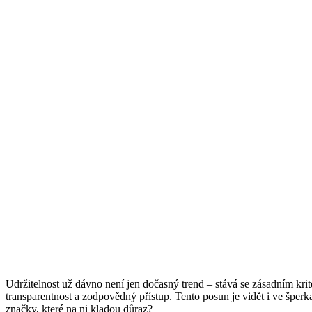
Udržitelnost už dávno není jen dočasný trend – stává se zásadním kri
transparentnost a zodpovědný přístup. Tento posun je vidět i ve šperka
značky, které na ni kladou důraz?