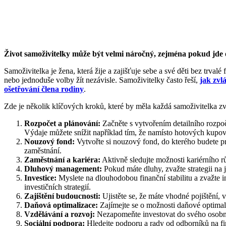
Život samoživitelky může být velmi náročný, zejména pokud jde o 
Samoživitelka je žena, která žije a zajišťuje sebe a své děti bez tr
nebo jednoduše volby žít nezávisle. Samoživitelky často řeší,
jak zvlá
ošetřování člena rodiny
.
Zde je několik klíčových kroků, které by měla každá samoživitelka zv
Rozpočet a plánování:
Začněte s vytvořením detailního rozpočt
Výdaje můžete snížit například tím, že namísto hotových kupo
Nouzový fond:
Vytvořte si nouzový fond, do kterého budete p
zaměstnání.
Zaměstnání a kariéra:
Aktivně sledujte možnosti kariérního rů
Dluhový management:
Pokud máte dluhy, zvažte strategii na je
Investice:
Myslete na dlouhodobou finanční stabilitu a zvažte i
investičních strategií.
Zajištění budoucnosti:
Ujistěte se, že máte vhodné pojištění, 
Daňová optimalizace:
Zajímejte se o možnosti daňové optimal
Vzdělávání a rozvoj:
Nezapomeňte investovat do svého osobníh
Sociální podpora:
Hledejte podporu a rady od odborníků na fin