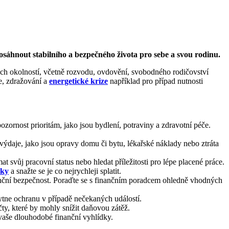
osáhnout stabilního a bezpečného života pro sebe a svou rodinu.
ných okolností, včetně rozvodu, ovdovění, svobodného rodičovství
ace, zdražování a
energetické krize
například pro případ nutnosti
ozornost prioritám, jako jsou bydlení, potraviny a zdravotní péče.
ýdaje, jako jsou opravy domu či bytu, lékařské náklady nebo ztráta
 svůj pracovní status nebo hledat příležitosti pro lépe placené práce.
čky
a snažte se je co nejrychleji splatit.
nční bezpečnost. Poraďte se s finančním poradcem ohledně vhodných
kytne ochranu v případě nečekaných událostí.
y, které by mohly snížit daňovou zátěž.
vaše dlouhodobé finanční vyhlídky.