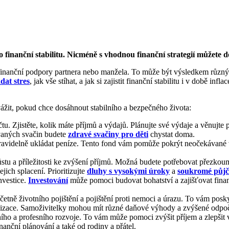
finanční stabilitu. Nicméně s vhodnou finanční strategií můžete d
valé finanční podpory partnera nebo manžela. To může být výsledkem růz
dat stres
, jak vše stíhat, a jak si zajistit finanční stabilitu i v době infl
ážit, pokud chce dosáhnout stabilního a bezpečného života:
u. Zjistěte, kolik máte příjmů a výdajů. Plánujte své výdaje a věnujte p
vaných svačin budete
zdravé svačiny pro děti
chystat doma.
ravidelně ukládat peníze. Tento fond vám pomůže pokrýt neočekávané v
stu a příležitosti ke zvýšení příjmů. Možná budete potřebovat přezkoumat
jich splacení. Prioritizujte
dluhy s vysokými úroky
a
soukromé půj
nvestice.
Investování
může pomoci budovat bohatství a zajišťovat fina
včetně životního pojištění a pojištění proti nemoci a úrazu. To vám pos
izace. Samoživitelky mohou mít různé daňové výhody a zvýšené odpočt
o a profesního rozvoje. To vám může pomoci zvýšit příjem a zlepšit 
anční plánování a také od rodiny a přátel.