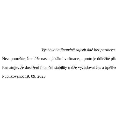
Vychovat a finančně zajistit dítě bez partner
Nezapomeňte, že může nastat jakákoliv situace, a proto je důležité př
Pamatujte, že dosažení finanční stability může vyžadovat čas a trpělivos
Publikováno: 19. 09. 2023